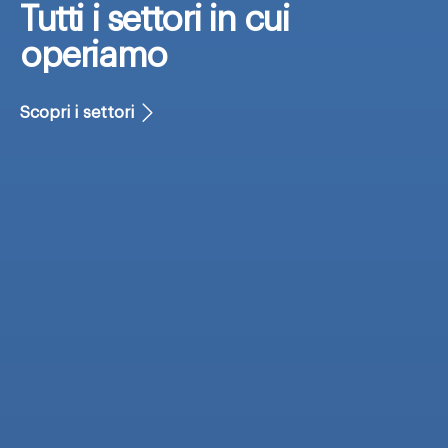
Tutti i settori
in cui
operiamo
Scopri i settori
D
a
t