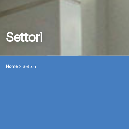
Settori
Home
Settori